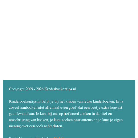
Copyright 2009 - 2026 Kinderboekentips.nl
Kinderboekentips.nl helpt je bij het vinden van leuke kinderboeken. Er is
zoveel aanbod (en niet allemaal even goed) dat een beetje extra houvast
geen kwaad kan. Je kunt bij ons op trefwoord zoeken in de titel en
omschrijving van boeken, je kunt zoeken naar auteurs en je kunt je eigen
mening over een boek achterlaten.