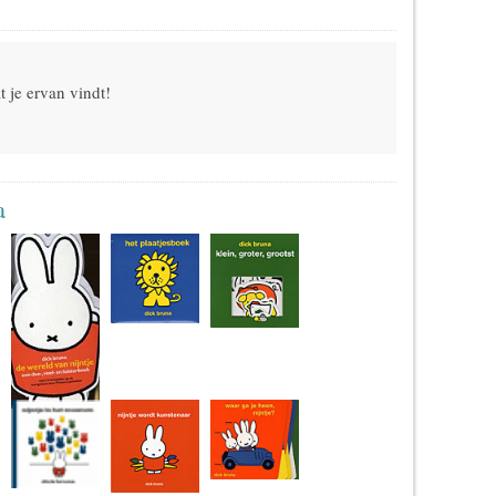
 je ervan vindt!
a