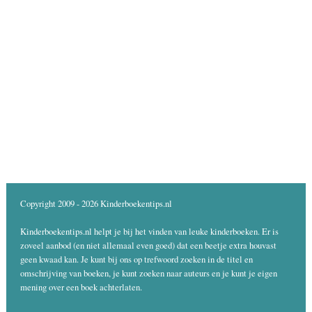
Copyright 2009 - 2026 Kinderboekentips.nl
Kinderboekentips.nl helpt je bij het vinden van leuke kinderboeken. Er is
zoveel aanbod (en niet allemaal even goed) dat een beetje extra houvast
geen kwaad kan. Je kunt bij ons op trefwoord zoeken in de titel en
omschrijving van boeken, je kunt zoeken naar auteurs en je kunt je eigen
mening over een boek achterlaten.