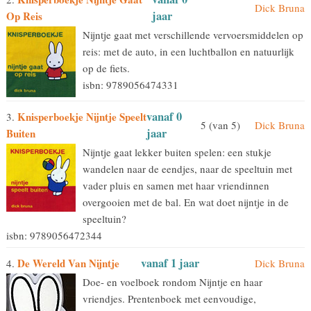
Dick Bruna
jaar
Op Reis
Nijntje gaat met verschillende vervoersmiddelen op
reis: met de auto, in een luchtballon en natuurlijk
op de fiets.
isbn: 9789056474331
vanaf 0
Knisperboekje Nijntje Speelt
3.
5 (van 5)
Dick Bruna
jaar
Buiten
Nijntje gaat lekker buiten spelen: een stukje
wandelen naar de eendjes, naar de speeltuin met
vader pluis en samen met haar vriendinnen
overgooien met de bal. En wat doet nijntje in de
speeltuin?
isbn: 9789056472344
vanaf 1 jaar
De Wereld Van Nijntje
4.
Dick Bruna
Doe- en voelboek rondom Nijntje en haar
vriendjes. Prentenboek met eenvoudige,