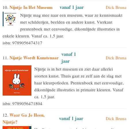
vanaf 1 jaar
Nijntje In Het Museum
10.
Dick Bruna
Nijntje mag mee naar een museum, waar ze kennismaakt
met schilderijen, beelden en andere kunst. Vierkant
prentenboek met eenvoudige, dikomlijnde illustraties in
enkele kleuren. Vanaf ca. 1,5 jaar.
isbn: 9789056474317
vanaf 1
Nijntje Wordt Kunstenaar
11.
Dick Bruna
jaar
Nijntje is in het museum en ziet daar allerlei
soorten kunst. Thuis gaat ze zelf aan de slag met
haar kleurpotloden. Prentenboek met eenvoudige,
dikomlijnde illustraties in primaire kleuren. Vanaf
ca. 1,5 jaar.
isbn: 9789056471804
Waar Ga Je Heen,
12.
vanaf 1 jaar
Dick Bruna
Nijntje?