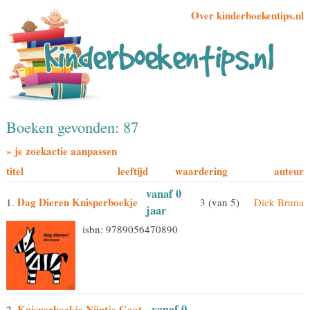
Over kinderboekentips.nl
Boeken gevonden: 87
» je zoekactie aanpassen
titel
leeftijd
waardering
auteur
vanaf 0
Dag Dieren Knisperboekje
1.
3 (van 5)
Dick Bruna
jaar
isbn: 9789056470890
vanaf 0
Knisperboekje Nijntje Gaat
2.