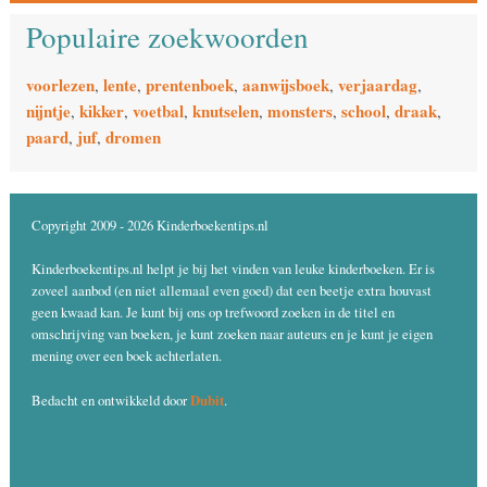
Populaire zoekwoorden
voorlezen
lente
prentenboek
aanwijsboek
verjaardag
,
,
,
,
,
nijntje
kikker
voetbal
knutselen
monsters
school
draak
,
,
,
,
,
,
,
paard
juf
dromen
,
,
Copyright 2009 - 2026 Kinderboekentips.nl
Kinderboekentips.nl helpt je bij het vinden van leuke kinderboeken. Er is
zoveel aanbod (en niet allemaal even goed) dat een beetje extra houvast
geen kwaad kan. Je kunt bij ons op trefwoord zoeken in de titel en
omschrijving van boeken, je kunt zoeken naar auteurs en je kunt je eigen
mening over een boek achterlaten.
Dubit
Bedacht en ontwikkeld door
.